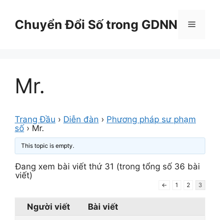
Chuyển
đến
Chuyển Đổi Số trong GDNN
Menu
nội
dung
Mr.
Trang Đầu
›
Diễn đàn
›
Phương pháp sư phạm
số
›
Mr.
This topic is empty.
Đang xem bài viết thứ 31 (trong tổng số 36 bài
viết)
←
1
2
3
Người viết
Bài viết