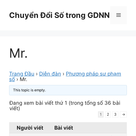
Chuyển
đến
Chuyển Đổi Số trong GDNN
Menu
nội
dung
Mr.
Trang Đầu
›
Diễn đàn
›
Phương pháp sư phạm
số
›
Mr.
This topic is empty.
Đang xem bài viết thứ 1 (trong tổng số 36 bài
viết)
1
2
3
→
Người viết
Bài viết