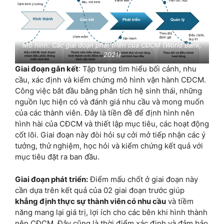
Mô hình: Các giai đoạn phát triển của CĐCM (World Bank,
2021)
Giai đoạn gắn kết
: Tập trung tìm hiểu bối cảnh, nhu
cầu, xác định và kiểm chứng mô hình vận hành CĐCM.
Công việc bắt đầu bằng phân tích hệ sinh thái, những
nguồn lực hiện có và đánh giá nhu cầu và mong muốn
của các thành viên. Đây là tiền đề để định hình nên
hình hài của CĐCM và thiết lập mục tiêu, các hoạt động
cốt lõi. Giai đoạn này đòi hỏi sự cởi mở tiếp nhận các ý
tưởng, thử nghiệm, học hỏi và kiểm chứng kết quả với
mục tiêu đặt ra ban đầu.
Giai đoạn phát triển:
Điểm mấu chốt ở giai đoạn này
cần dựa trên kết quả của 02 giai đoạn trước giúp
khẳng định thực sự thành viên có nhu cầu
và tiềm
năng mang lại giá trị, lợi ích cho các bên khi hình thành
nên CĐCM. Đây cũng là thời điểm xác định và đảm bảo