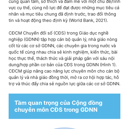
cùng quan tâm, sở thích và đam mê với một chủ đề/lĩnh
vực cụ thể, cùng nỗ lực để đạt được những mục tiêu cá
nhân và mục tiêu chung đã định trước, trao đổi thông
tin và hoạt động theo định kỳ (World Bank, 2021).
CĐCM Chuyển đổi số (CĐS) trong Giáo dục nghề
nghiệp (GDNN) tập hợp cán bộ quản lý, nhà giáo nòng
cốt từ các cơ sở GDNN, các chuyên gia trong nước và
quốc tế cùng nhau chia sẻ kinh nghiệm, kiến thức, bài
học thực thế, thách thức và giải pháp gắn với sáu nội
dung/hợp phần cơ bản của CĐS trong GDNN (Hình 1).
CĐCM giúp nâng cao năng lực chuyên môn cho cán bộ
quản lý và nhà giáo đồng thời, mở ra cơ hội hợp tác, hỗ
trợ và thúc đẩy chia sẻ nguồn lực giữa các cơ sở GDNN.
Tầm quan trọng của Cộng đồng 
chuyên môn CĐS trong GDNN