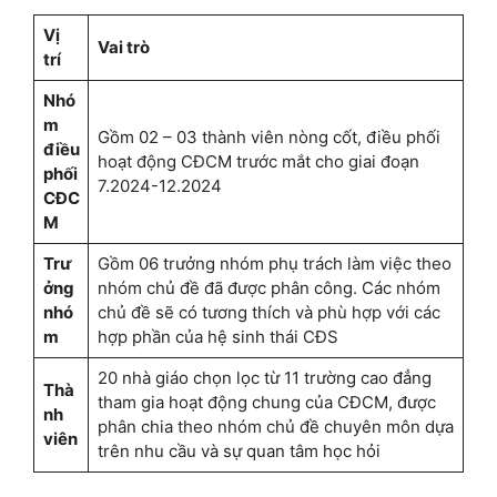
Vị
Vai trò
trí
Nhó
m
Gồm 02 – 03 thành viên nòng cốt, điều phối
điều
hoạt động CĐCM trước mắt cho giai đoạn
phối
7.2024-12.2024
CĐC
M
Trư
Gồm 06 trưởng nhóm phụ trách làm việc theo
ởng
nhóm chủ đề đã được phân công. Các nhóm
nhó
chủ đề sẽ có tương thích và phù hợp với các
m
hợp phần của hệ sinh thái CĐS
20 nhà giáo chọn lọc từ 11 trường cao đẳng
Thà
tham gia hoạt động chung của CĐCM, được
nh
phân chia theo nhóm chủ đề chuyên môn dựa
viên
trên nhu cầu và sự quan tâm học hỏi