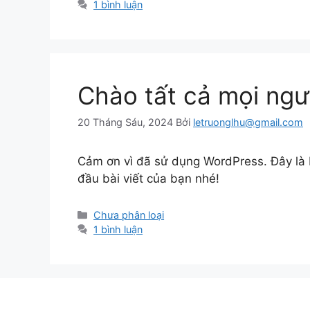
mục
1 bình luận
Chào tất cả mọi ngư
20 Tháng Sáu, 2024
Bởi
letruonglhu@gmail.com
Cảm ơn vì đã sử dụng WordPress. Đây là b
đầu bài viết của bạn nhé!
Danh
Chưa phân loại
mục
1 bình luận