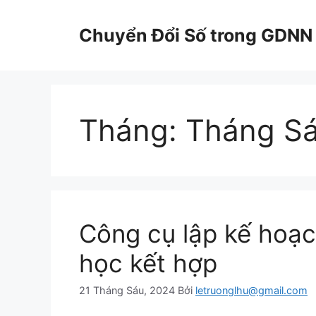
Chuyển
đến
Chuyển Đổi Số trong GDNN
nội
dung
Tháng:
Tháng S
Công cụ lập kế hoạc
học kết hợp
21 Tháng Sáu, 2024
Bởi
letruonglhu@gmail.com