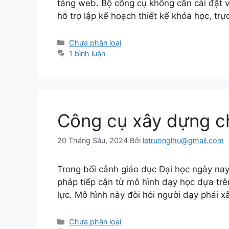
tảng web. Bộ công cụ không cần cài đặt và
hỗ trợ lập kế hoạch thiết kế khóa học, tr
Danh
Chưa phân loại
mục
1 bình luận
Công cụ xây dựng c
20 Tháng Sáu, 2024
Bởi
letruonglhu@gmail.com
Trong bối cảnh giáo dục Đại học ngày nay
pháp tiếp cận từ mô hình dạy học dựa tr
lực. Mô hình này đòi hỏi người dạy phải
Danh
Chưa phân loại