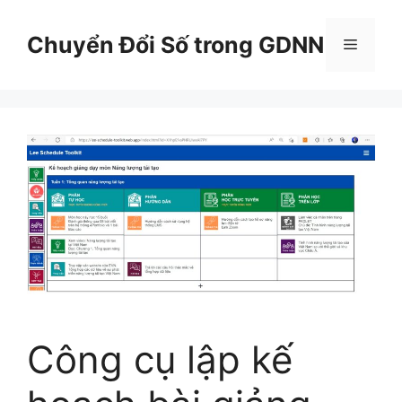
Chuyển
đến
Chuyển Đổi Số trong GDNN
Menu
nội
dung
Công cụ lập kế