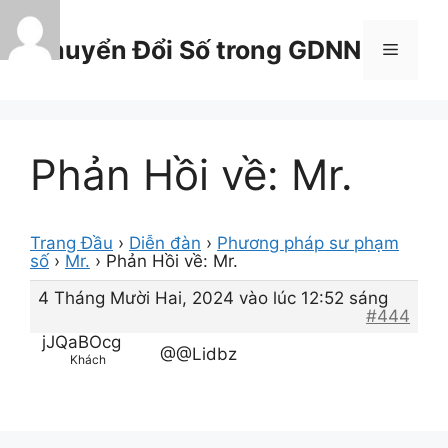
Chuyển
đến
Chuyển Đổi Số trong GDNN
Menu
nội
dung
Phản Hồi về: Mr.
Trang Đầu
›
Diễn đàn
›
Phương pháp sư phạm
số
›
Mr.
›
Phản Hồi về: Mr.
4 Tháng Mười Hai, 2024 vào lúc 12:52 sáng
#444
jJQaBOcg
@@Lidbz
Khách