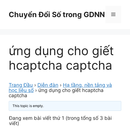
Chuyển
đến
Chuyển Đổi Số trong GDNN
Menu
nội
dung
ứng dụng cho giết
hcaptcha captcha
Trang Đầu
›
Diễn đàn
›
Hạ tầng, nền tảng và
học liệu số
›
ứng dụng cho giết hcaptcha
captcha
This topic is empty.
Đang xem bài viết thứ 1 (trong tổng số 3 bài
viết)