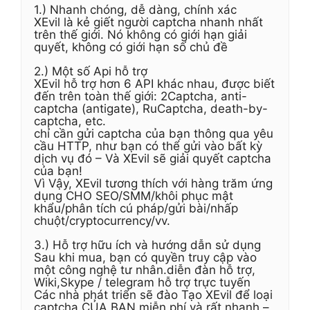
1.) Nhanh chóng, dễ dàng, chính xác
XEvil là kẻ giết người captcha nhanh nhất
trên thế giới. Nó không có giới hạn giải
quyết, không có giới hạn số chủ đề
2.) Một số Api hỗ trợ
XEvil hỗ trợ hơn 6 API khác nhau, được biết
đến trên toàn thế giới: 2Captcha, anti-
captcha (antigate), RuCaptcha, death-by-
captcha, etc.
chỉ cần gửi captcha của bạn thông qua yêu
cầu HTTP, như bạn có thể gửi vào bất kỳ
dịch vụ đó – Và XEvil sẽ giải quyết captcha
của bạn!
Vì Vậy, XEvil tương thích với hàng trăm ứng
dụng CHO SEO/SMM/khôi phục mật
khẩu/phân tích cú pháp/gửi bài/nhấp
chuột/cryptocurrency/vv.
3.) Hỗ trợ hữu ích và hướng dẫn sử dụng
Sau khi mua, bạn có quyền truy cập vào
một công nghệ tư nhân.diễn đàn hỗ trợ,
Wiki,Skype / telegram hỗ trợ trực tuyến
Các nhà phát triển sẽ đào Tạo XEvil để loại
captcha CỦA BẠN miễn phí và rất nhanh –