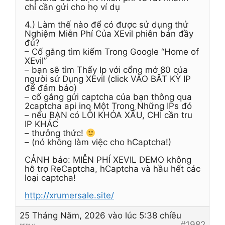
chỉ cần gửi cho họ ví dụ
4.) Làm thế nào để có được sử dụng thử
Nghiệm Miễn Phí Của XEvil phiên bản đầy
đủ?
– Cố gắng tìm kiếm Trong Google “Home of
XEvil”
– bạn sẽ tìm Thấy Ip với cổng mở 80 của
người sử Dụng XEvil (click VÀO BẤT KỲ IP
để đảm bảo)
– cố gắng gửi captcha của bạn thông qua
2captcha api ino Một Trong Những IPs đó
– nếu BẠN có LỖI KHÓA XẤU, CHỈ cần tru
IP KHÁC
– thưởng thức!
– (nó không làm việc cho hCaptcha!)
CẢNH báo: MIỄN PHÍ XEVIL DEMO không
hỗ trợ ReCaptcha, hCaptcha và hầu hết các
loại captcha!
http://xrumersale.site/
25 Tháng Năm, 2026 vào lúc 5:38 chiều
#1982