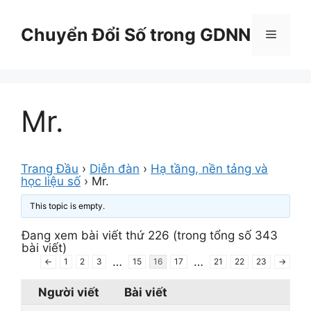
Chuyển
đến
Chuyển Đổi Số trong GDNN
Menu
nội
dung
Mr.
Trang Đầu
›
Diễn đàn
›
Hạ tầng, nền tảng và
học liệu số
›
Mr.
This topic is empty.
Đang xem bài viết thứ 226 (trong tổng số 343
bài viết)
…
…
←
1
2
3
15
16
17
21
22
23
→
Người viết
Bài viết