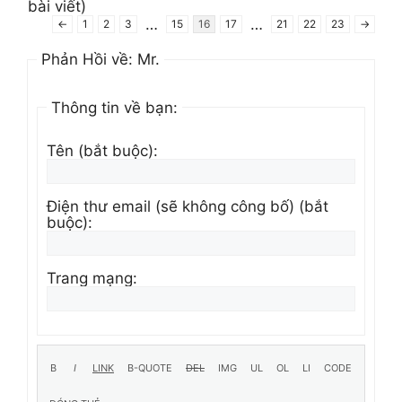
bài viết)
…
…
←
1
2
3
15
16
17
21
22
23
→
Phản Hồi về: Mr.
Thông tin về bạn:
Tên (bắt buộc):
Điện thư email (sẽ không công bố) (bắt
buộc):
Trang mạng: