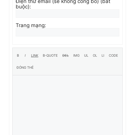
Điện thư email (sẽ không công bố) (bắt
buộc):
Trang mạng: