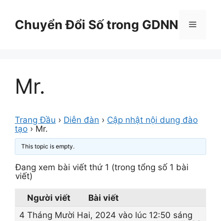
Chuyển
đến
Chuyển Đổi Số trong GDNN
Menu
nội
dung
Mr.
Trang Đầu
›
Diễn đàn
›
Cập nhật nội dung đào
tạo
›
Mr.
This topic is empty.
Đang xem bài viết thứ 1 (trong tổng số 1 bài
viết)
Người viết
Bài viết
4 Tháng Mười Hai, 2024 vào lúc 12:50 sáng