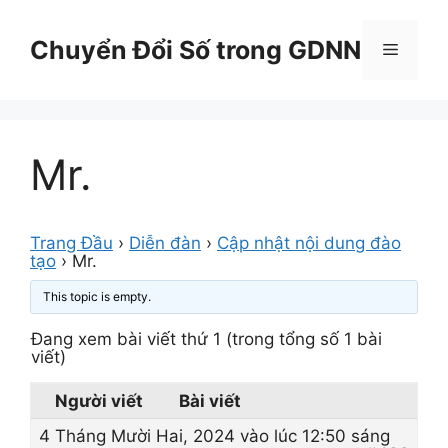
Chuyển
đến
Chuyển Đổi Số trong GDNN
Menu
nội
dung
Mr.
Trang Đầu
›
Diễn đàn
›
Cập nhật nội dung đào
tạo
›
Mr.
This topic is empty.
Đang xem bài viết thứ 1 (trong tổng số 1 bài
viết)
Người viết
Bài viết
4 Tháng Mười Hai, 2024 vào lúc 12:50 sáng