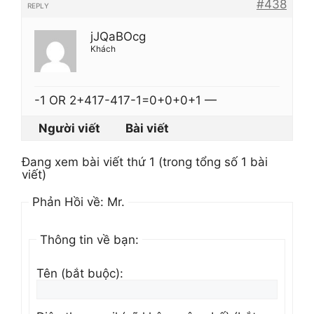
#438
REPLY
jJQaBOcg
Khách
-1 OR 2+417-417-1=0+0+0+1 —
Người viết
Bài viết
Đang xem bài viết thứ 1 (trong tổng số 1 bài
viết)
Phản Hồi về: Mr.
Thông tin về bạn:
Tên (bắt buộc):