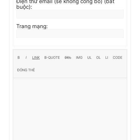
Điện thư email (sẽ không công bố) (bắt
buộc):
Trang mạng: