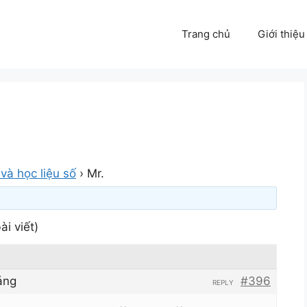
Trang chủ
Giới thiệu
và học liệu số
›
Mr.
ài viết)
áng
#396
REPLY