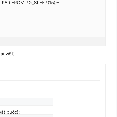
T 980 FROM PG_SLEEP(15))–
ài viết)
bắt buộc):