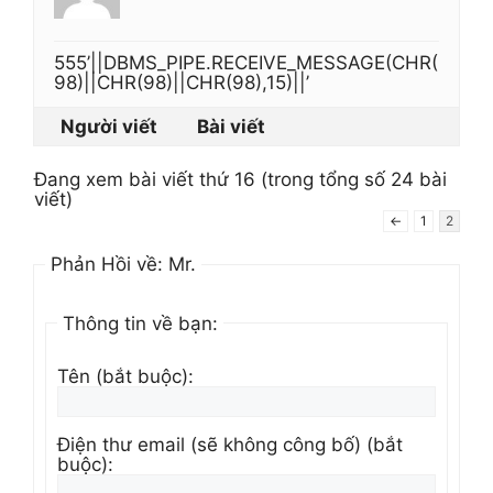
555’||DBMS_PIPE.RECEIVE_MESSAGE(CHR(
98)||CHR(98)||CHR(98),15)||’
Người viết
Bài viết
Đang xem bài viết thứ 16 (trong tổng số 24 bài
viết)
←
1
2
Phản Hồi về: Mr.
Thông tin về bạn:
Tên (bắt buộc):
Điện thư email (sẽ không công bố) (bắt
buộc):