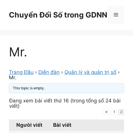
Chuyển
đến
Chuyển Đổi Số trong GDNN
Menu
nội
dung
Mr.
Trang Đầu
›
Diễn đàn
›
Quản lý và quản trị số
›
Mr.
This topic is empty.
Đang xem bài viết thứ 16 (trong tổng số 24 bài
viết)
←
1
2
Người viết
Bài viết