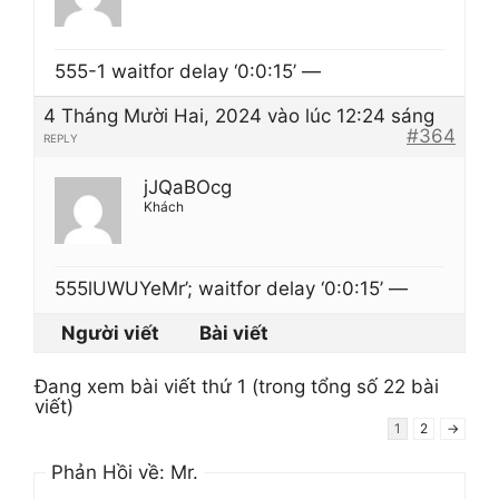
555-1 waitfor delay ‘0:0:15’ —
4 Tháng Mười Hai, 2024 vào lúc 12:24 sáng
#364
REPLY
jJQaBOcg
Khách
555lUWUYeMr’; waitfor delay ‘0:0:15’ —
Người viết
Bài viết
Đang xem bài viết thứ 1 (trong tổng số 22 bài
viết)
1
2
→
Phản Hồi về: Mr.