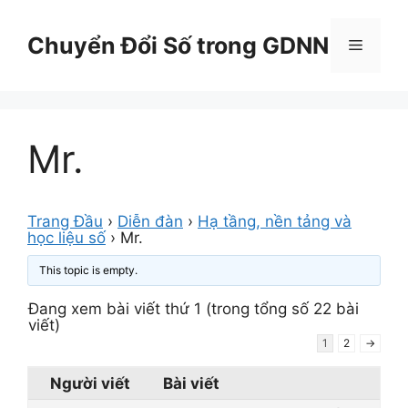
Chuyển
đến
Chuyển Đổi Số trong GDNN
Menu
nội
dung
Mr.
Trang Đầu
›
Diễn đàn
›
Hạ tầng, nền tảng và
học liệu số
›
Mr.
This topic is empty.
Đang xem bài viết thứ 1 (trong tổng số 22 bài
viết)
1
2
→
Người viết
Bài viết