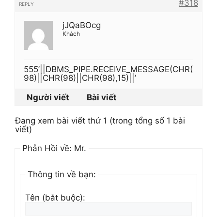
#318
REPLY
jJQaBOcg
Khách
555’||DBMS_PIPE.RECEIVE_MESSAGE(CHR(
98)||CHR(98)||CHR(98),15)||’
Người viết
Bài viết
Đang xem bài viết thứ 1 (trong tổng số 1 bài
viết)
Phản Hồi về: Mr.
Thông tin về bạn:
Tên (bắt buộc):