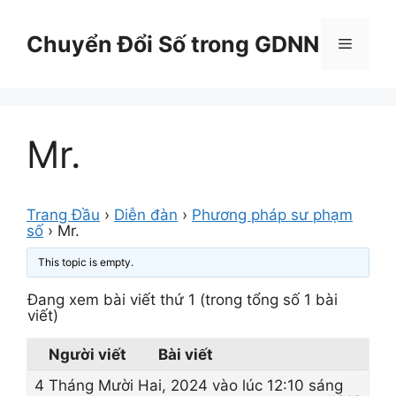
Chuyển
đến
Chuyển Đổi Số trong GDNN
Menu
nội
dung
Mr.
Trang Đầu
›
Diễn đàn
›
Phương pháp sư phạm
số
›
Mr.
This topic is empty.
Đang xem bài viết thứ 1 (trong tổng số 1 bài
viết)
Người viết
Bài viết
4 Tháng Mười Hai, 2024 vào lúc 12:10 sáng