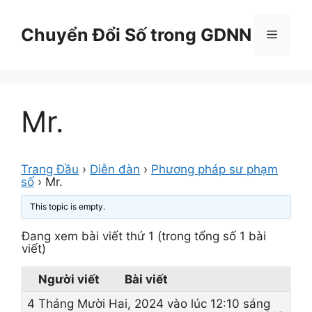
Chuyển
đến
Chuyển Đổi Số trong GDNN
Menu
nội
dung
Mr.
Trang Đầu
›
Diễn đàn
›
Phương pháp sư phạm
số
›
Mr.
This topic is empty.
Đang xem bài viết thứ 1 (trong tổng số 1 bài
viết)
Người viết
Bài viết
4 Tháng Mười Hai, 2024 vào lúc 12:10 sáng