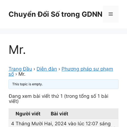
Chuyển
đến
Chuyển Đổi Số trong GDNN
Menu
nội
dung
Mr.
Trang Đầu
›
Diễn đàn
›
Phương pháp sư phạm
số
›
Mr.
This topic is empty.
Đang xem bài viết thứ 1 (trong tổng số 1 bài
viết)
Người viết
Bài viết
4 Tháng Mười Hai, 2024 vào lúc 12:07 sáng