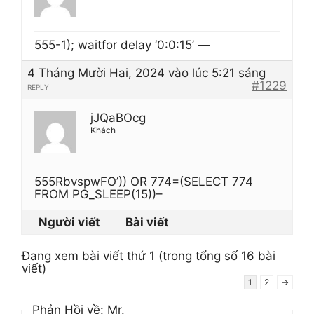
555-1); waitfor delay ‘0:0:15’ —
4 Tháng Mười Hai, 2024 vào lúc 5:21 sáng
#1229
REPLY
jJQaBOcg
Khách
555RbvspwFO’)) OR 774=(SELECT 774
FROM PG_SLEEP(15))–
Người viết
Bài viết
Đang xem bài viết thứ 1 (trong tổng số 16 bài
viết)
1
2
→
Phản Hồi về: Mr.