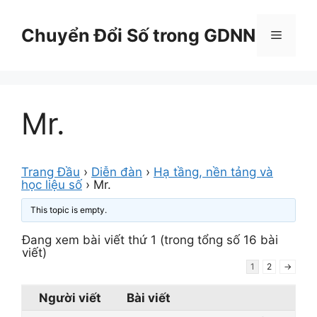
Chuyển
đến
Chuyển Đổi Số trong GDNN
Menu
nội
dung
Mr.
Trang Đầu
›
Diễn đàn
›
Hạ tầng, nền tảng và
học liệu số
›
Mr.
This topic is empty.
Đang xem bài viết thứ 1 (trong tổng số 16 bài
viết)
1
2
→
Người viết
Bài viết