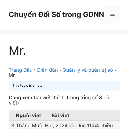
Chuyển
đến
Chuyển Đổi Số trong GDNN
Menu
nội
dung
Mr.
Trang Đầu
›
Diễn đàn
›
Quản lý và quản trị số
›
Mr.
This topic is empty.
Đang xem bài viết thứ 1 (trong tổng số 8 bài
viết)
Người viết
Bài viết
3 Tháng Mười Hai, 2024 vào lúc 11:54 chiều