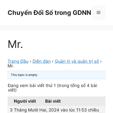
Chuyển
đến
Chuyển Đổi Số trong GDNN
Menu
nội
dung
Mr.
Trang Đầu
›
Diễn đàn
›
Quản lý và quản trị số
›
Mr.
This topic is empty.
Đang xem bài viết thứ 1 (trong tổng số 4 bài
viết)
Người viết
Bài viết
3 Tháng Mười Hai, 2024 vào lúc 11:53 chiều