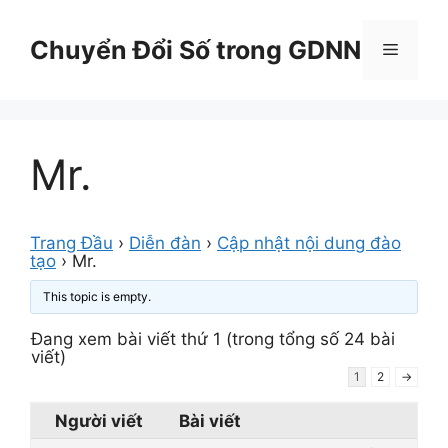
Chuyển
đến
Chuyển Đổi Số trong GDNN
Menu
nội
dung
Mr.
Trang Đầu
›
Diễn đàn
›
Cập nhật nội dung đào
tạo
›
Mr.
This topic is empty.
Đang xem bài viết thứ 1 (trong tổng số 24 bài
viết)
1
2
→
Người viết
Bài viết