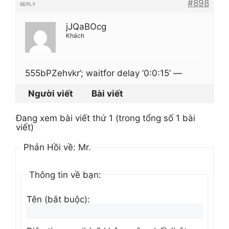
#898
REPLY
jJQaBOcg
Khách
555bPZehvkr’; waitfor delay ‘0:0:15’ —
Người viết
Bài viết
Đang xem bài viết thứ 1 (trong tổng số 1 bài
viết)
Phản Hồi về: Mr.
Thông tin về bạn:
Tên (bắt buộc):