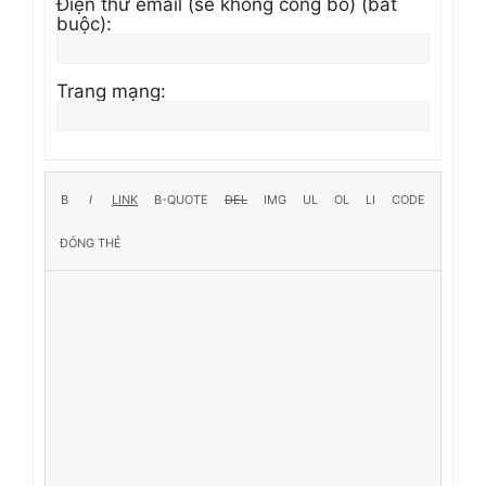
Điện thư email (sẽ không công bố) (bắt
buộc):
Trang mạng: