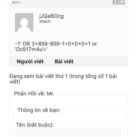
#802
REPLY
jJQaBOcg
Khách
-1′ OR 3+859-859-1=0+0+0+1 or
‘Oc917m4u’=’
Người viết
Bài viết
Đang xem bài viết thứ 1 (trong tổng số 1 bài
viết)
Phản Hồi về: Mr.
Thông tin về bạn:
Tên (bắt buộc):