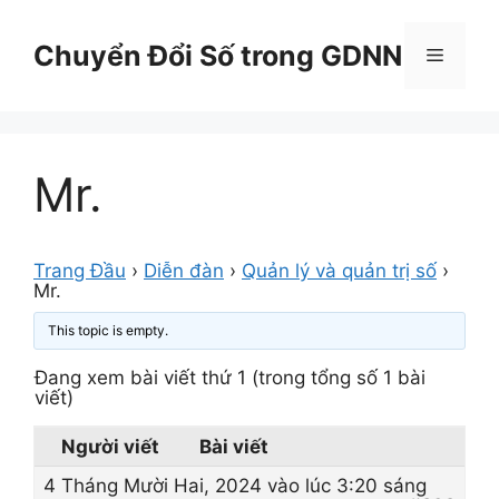
Chuyển
đến
Chuyển Đổi Số trong GDNN
Menu
nội
dung
Mr.
Trang Đầu
›
Diễn đàn
›
Quản lý và quản trị số
›
Mr.
This topic is empty.
Đang xem bài viết thứ 1 (trong tổng số 1 bài
viết)
Người viết
Bài viết
4 Tháng Mười Hai, 2024 vào lúc 3:20 sáng