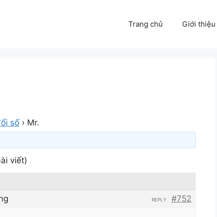
Trang chủ
Giới thiệu
ổi số
›
Mr.
ài viết)
ng
#752
REPLY