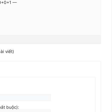
0+0+1 —
ài viết)
bắt buộc):