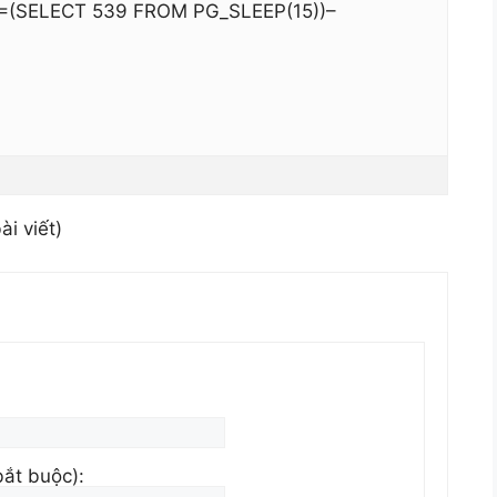
9=(SELECT 539 FROM PG_SLEEP(15))–
ài viết)
bắt buộc):