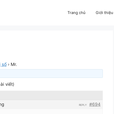
Trang chủ
Giới thiệu
ị số
›
Mr.
ài viết)
ng
#694
REPLY