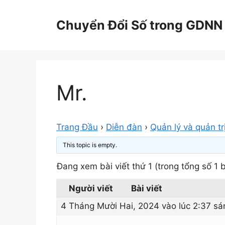
Chuyển
đến
Chuyển Đổi Số trong GDNN
nội
dung
Mr.
Trang Đầu
›
Diễn đàn
›
Quản lý và quản tr
This topic is empty.
Đang xem bài viết thứ 1 (trong tổng số 1 b
Người viết
Bài viết
4 Tháng Mười Hai, 2024 vào lúc 2:37 sá