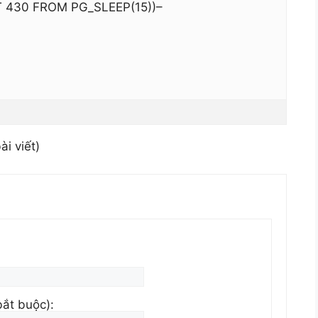
T 430 FROM PG_SLEEP(15))–
ài viết)
bắt buộc):