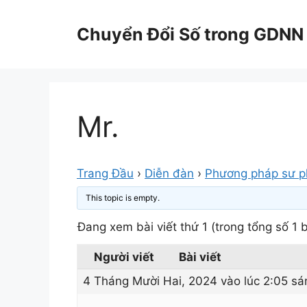
Chuyển
đến
Chuyển Đổi Số trong GDNN
nội
dung
Mr.
Trang Đầu
›
Diễn đàn
›
Phương pháp sư 
This topic is empty.
Đang xem bài viết thứ 1 (trong tổng số 1 b
Người viết
Bài viết
4 Tháng Mười Hai, 2024 vào lúc 2:05 sá