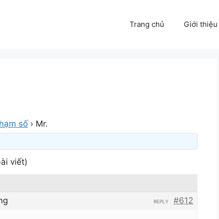
Trang chủ
Giới thiệu
phạm số
›
Mr.
ài viết)
ng
#612
REPLY