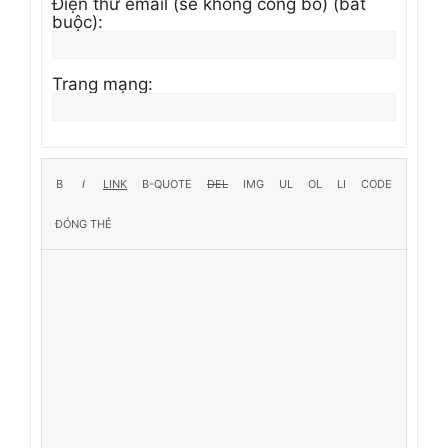
Điện thư email (sẽ không công bố) (bắt
buộc):
Trang mạng: