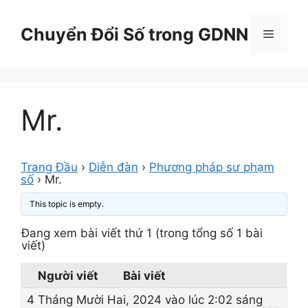
Chuyển
đến
Chuyển Đổi Số trong GDNN
Menu
nội
dung
Mr.
Trang Đầu
›
Diễn đàn
›
Phương pháp sư phạm
số
›
Mr.
This topic is empty.
Đang xem bài viết thứ 1 (trong tổng số 1 bài
viết)
Người viết
Bài viết
4 Tháng Mười Hai, 2024 vào lúc 2:02 sáng