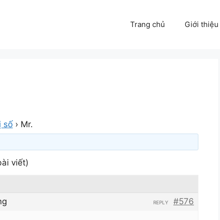
Trang chủ
Giới thiệu
ị số
›
Mr.
ài viết)
ng
#576
REPLY