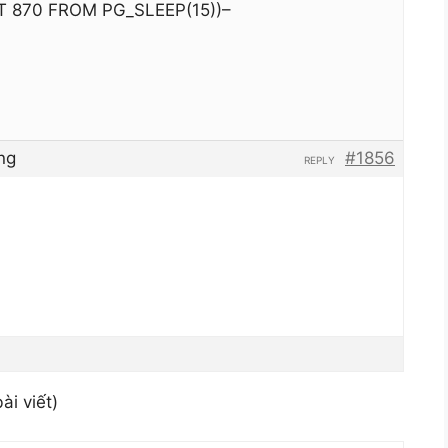
T 870 FROM PG_SLEEP(15))–
ng
#1856
REPLY
ài viết)