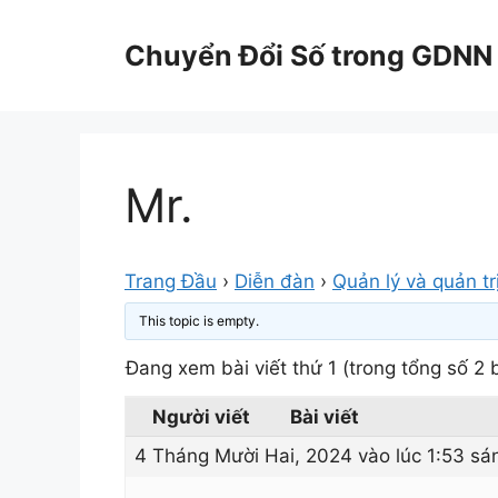
Chuyển
đến
Chuyển Đổi Số trong GDNN
nội
dung
Mr.
Trang Đầu
›
Diễn đàn
›
Quản lý và quản tr
This topic is empty.
Đang xem bài viết thứ 1 (trong tổng số 2 b
Người viết
Bài viết
4 Tháng Mười Hai, 2024 vào lúc 1:53 sá