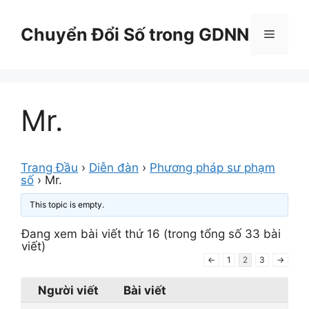
Chuyển
đến
Chuyển Đổi Số trong GDNN
Menu
nội
dung
Mr.
Trang Đầu
›
Diễn đàn
›
Phương pháp sư phạm
số
›
Mr.
This topic is empty.
Đang xem bài viết thứ 16 (trong tổng số 33 bài
viết)
←
1
2
3
→
Người viết
Bài viết