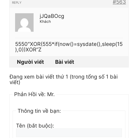
#563
REPLY
jJQaBOcg
Khách
5550″XOR(555*if(now()=sysdate(),sleep(15
),0))XOR”Z
Người viết
Bài viết
Đang xem bài viết thứ 1 (trong tổng số 1 bài
viết)
Phản Hồi về: Mr.
Thông tin về bạn:
Tên (bắt buộc):