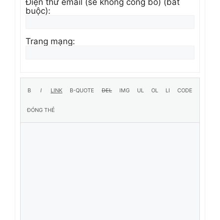
Điện thư email (sẽ không công bố) (bắt
buộc):
Trang mạng: