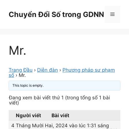
Chuyển
đến
Chuyển Đổi Số trong GDNN
Menu
nội
dung
Mr.
Trang Đầu
›
Diễn đàn
›
Phương pháp sư phạm
số
›
Mr.
This topic is empty.
Đang xem bài viết thứ 1 (trong tổng số 1 bài
viết)
Người viết
Bài viết
4 Tháng Mười Hai, 2024 vào lúc 1:31 sáng