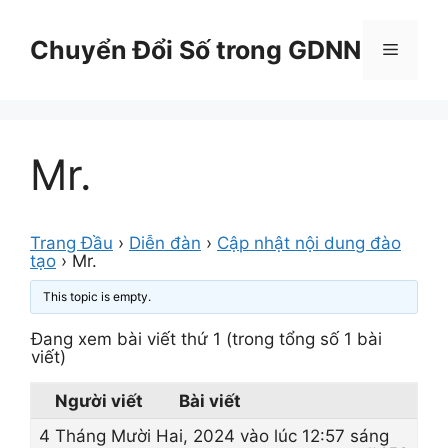
Chuyển
đến
Chuyển Đổi Số trong GDNN
Menu
nội
dung
Mr.
Trang Đầu
›
Diễn đàn
›
Cập nhật nội dung đào
tạo
›
Mr.
This topic is empty.
Đang xem bài viết thứ 1 (trong tổng số 1 bài
viết)
Người viết
Bài viết
4 Tháng Mười Hai, 2024 vào lúc 12:57 sáng