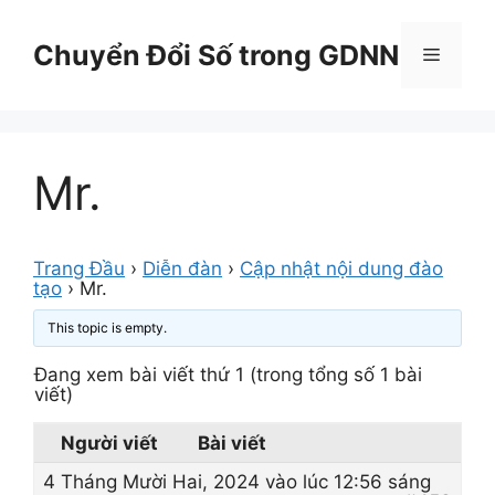
Chuyển
đến
Chuyển Đổi Số trong GDNN
Menu
nội
dung
Mr.
Trang Đầu
›
Diễn đàn
›
Cập nhật nội dung đào
tạo
›
Mr.
This topic is empty.
Đang xem bài viết thứ 1 (trong tổng số 1 bài
viết)
Người viết
Bài viết
4 Tháng Mười Hai, 2024 vào lúc 12:56 sáng