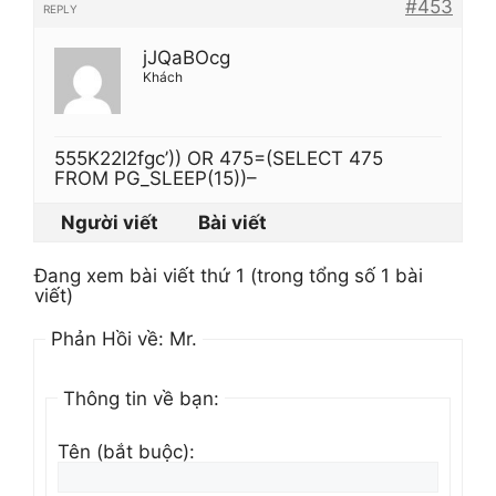
#453
REPLY
jJQaBOcg
Khách
555K22I2fgc’)) OR 475=(SELECT 475
FROM PG_SLEEP(15))–
Người viết
Bài viết
Đang xem bài viết thứ 1 (trong tổng số 1 bài
viết)
Phản Hồi về: Mr.
Thông tin về bạn:
Tên (bắt buộc):