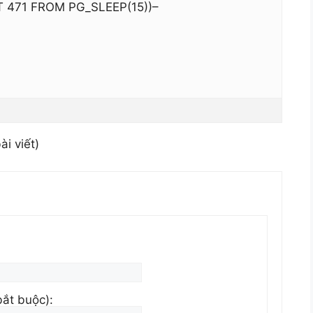
T 471 FROM PG_SLEEP(15))–
ài viết)
bắt buộc):