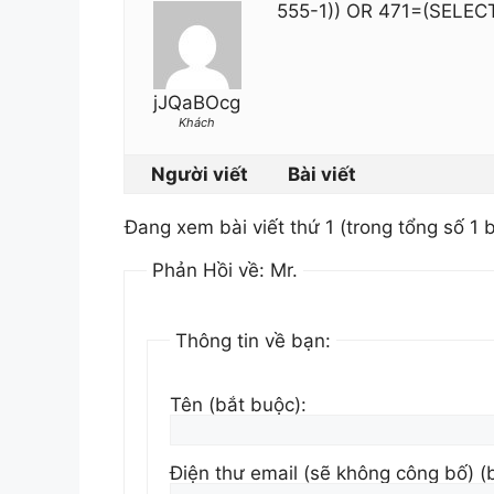
555-1)) OR 471=(SELEC
jJQaBOcg
Khách
Người viết
Bài viết
Đang xem bài viết thứ 1 (trong tổng số 1 b
Phản Hồi về: Mr.
Thông tin về bạn:
Tên (bắt buộc):
Điện thư email (sẽ không công bố) (