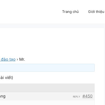
Trang chủ
Giới thiệu
 đào tạo
›
Mr.
ài viết)
áng
#450
REPLY