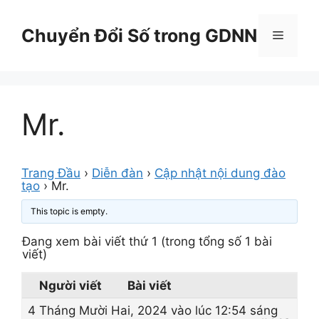
Chuyển
đến
Chuyển Đổi Số trong GDNN
Menu
nội
dung
Mr.
Trang Đầu
›
Diễn đàn
›
Cập nhật nội dung đào
tạo
›
Mr.
This topic is empty.
Đang xem bài viết thứ 1 (trong tổng số 1 bài
viết)
Người viết
Bài viết
4 Tháng Mười Hai, 2024 vào lúc 12:54 sáng