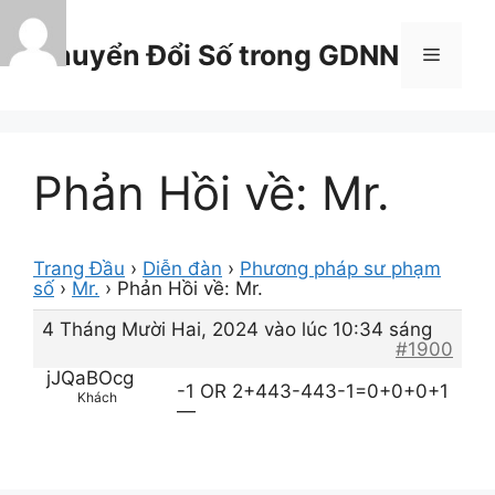
Chuyển
đến
Chuyển Đổi Số trong GDNN
Menu
nội
dung
Phản Hồi về: Mr.
Trang Đầu
›
Diễn đàn
›
Phương pháp sư phạm
số
›
Mr.
›
Phản Hồi về: Mr.
4 Tháng Mười Hai, 2024 vào lúc 10:34 sáng
#1900
jJQaBOcg
-1 OR 2+443-443-1=0+0+0+1
Khách
—