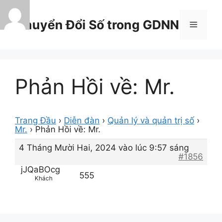
Chuyển
đến
Chuyển Đổi Số trong GDNN
Menu
nội
dung
Phản Hồi về: Mr.
Trang Đầu
›
Diễn đàn
›
Quản lý và quản trị số
›
Mr.
›
Phản Hồi về: Mr.
4 Tháng Mười Hai, 2024 vào lúc 9:57 sáng
#1856
jJQaBOcg
555
Khách