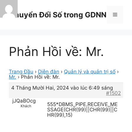
Chuyển
đến
Chuyển Đổi Số trong GDNN
Menu
nội
dung
Phản Hồi về: Mr.
Trang Đầu
›
Diễn đàn
›
Quản lý và quản trị số
›
Mr.
›
Phản Hồi về: Mr.
4 Tháng Mười Hai, 2024 vào lúc 6:49 sáng
#1502
jJQaBOcg
555*DBMS_PIPE.RECEIVE_ME
Khách
SSAGE(CHR(99)||CHR(99)||C
HR(99),15)