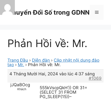
Chuyển
đến
Chuyển Đổi Số trong GDNN
Menu
nội
dung
Phản Hồi về: Mr.
Trang Đầu
›
Diễn đàn
›
Cập nhật nội dung đào
tạo
›
Mr.
›
Phản Hồi về: Mr.
4 Tháng Mười Hai, 2024 vào lúc 4:37 sáng
#1069
jJQaBOcg
555kVscpQkH’)) OR 31=
Khách
(SELECT 31 FROM
PG_SLEEP(15))–