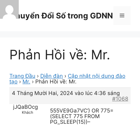
Chuyển
đến
Chuyển Đổi Số trong GDNN
Menu
nội
dung
Phản Hồi về: Mr.
Trang Đầu
›
Diễn đàn
›
Cập nhật nội dung đào
tạo
›
Mr.
›
Phản Hồi về: Mr.
4 Tháng Mười Hai, 2024 vào lúc 4:36 sáng
#1068
jJQaBOcg
555VE9Ga7VC’) OR 775=
Khách
(SELECT 775 FROM
PG_SLEEP(15))–