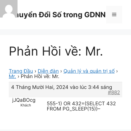
Chuyển
đến
Chuyển Đổi Số trong GDNN
Menu
nội
dung
Phản Hồi về: Mr.
Trang Đầu
›
Diễn đàn
›
Quản lý và quản trị số
›
Mr.
›
Phản Hồi về: Mr.
4 Tháng Mười Hai, 2024 vào lúc 3:44 sáng
#882
jJQaBOcg
555-1) OR 432=(SELECT 432
Khách
FROM PG_SLEEP(15))–