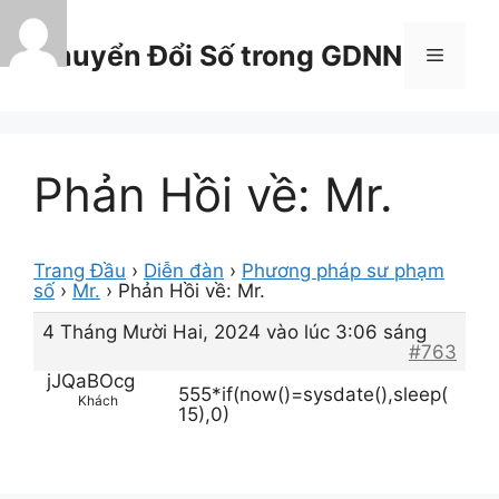
Chuyển
đến
Chuyển Đổi Số trong GDNN
Menu
nội
dung
Phản Hồi về: Mr.
Trang Đầu
›
Diễn đàn
›
Phương pháp sư phạm
số
›
Mr.
›
Phản Hồi về: Mr.
4 Tháng Mười Hai, 2024 vào lúc 3:06 sáng
#763
jJQaBOcg
555*if(now()=sysdate(),sleep(
Khách
15),0)