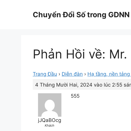
Chuyển
đến
Chuyển Đổi Số trong GDNN
nội
dung
Phản Hồi về: Mr.
Trang Đầu
›
Diễn đàn
›
Hạ tầng, nền tảng 
4 Tháng Mười Hai, 2024 vào lúc 2:55 sá
555
jJQaBOcg
Khách