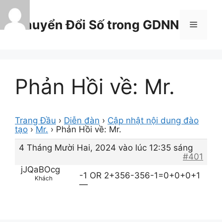
Chuyển
đến
Chuyển Đổi Số trong GDNN
Menu
nội
dung
Phản Hồi về: Mr.
Trang Đầu
›
Diễn đàn
›
Cập nhật nội dung đào
tạo
›
Mr.
›
Phản Hồi về: Mr.
4 Tháng Mười Hai, 2024 vào lúc 12:35 sáng
#401
jJQaBOcg
-1 OR 2+356-356-1=0+0+0+1
Khách
—