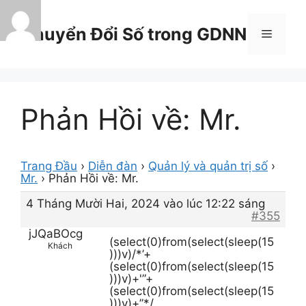
Chuyển
đến
Chuyển Đổi Số trong GDNN
Menu
nội
dung
Phản Hồi về: Mr.
Trang Đầu
›
Diễn đàn
›
Quản lý và quản trị số
›
Mr.
›
Phản Hồi về: Mr.
4 Tháng Mười Hai, 2024 vào lúc 12:22 sáng
#355
jJQaBOcg
(select(0)from(select(sleep(15
Khách
)))v)/*’+
(select(0)from(select(sleep(15
)))v)+'”+
(select(0)from(select(sleep(15
)))v)+”*/