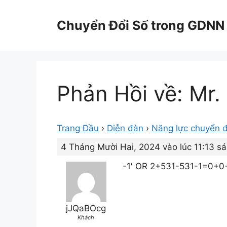
Chuyển
đến
Chuyển Đổi Số trong GDNN
nội
dung
Phản Hồi về: Mr.
Trang Đầu
›
Diễn đàn
›
Năng lực chuyển đ
4 Tháng Mười Hai, 2024 vào lúc 11:13 s
-1′ OR 2+531-531-1=0+
jJQaBOcg
Khách