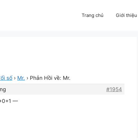
Trang chủ
Giới thiệu
ổi số
›
Mr.
›
Phản Hồi về: Mr.
áng
#1954
0+0+1 —