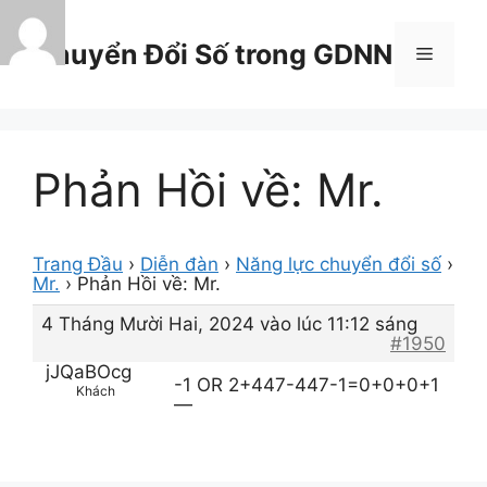
Chuyển
đến
Chuyển Đổi Số trong GDNN
Menu
nội
dung
Phản Hồi về: Mr.
Trang Đầu
›
Diễn đàn
›
Năng lực chuyển đổi số
›
Mr.
›
Phản Hồi về: Mr.
4 Tháng Mười Hai, 2024 vào lúc 11:12 sáng
#1950
jJQaBOcg
-1 OR 2+447-447-1=0+0+0+1
Khách
—