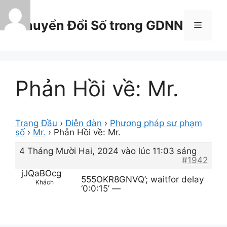
Chuyển
đến
Chuyển Đổi Số trong GDNN
Menu
nội
dung
Phản Hồi về: Mr.
Trang Đầu
›
Diễn đàn
›
Phương pháp sư phạm
số
›
Mr.
›
Phản Hồi về: Mr.
4 Tháng Mười Hai, 2024 vào lúc 11:03 sáng
#1942
jJQaBOcg
555OKR8GNVQ’; waitfor delay
Khách
‘0:0:15’ —