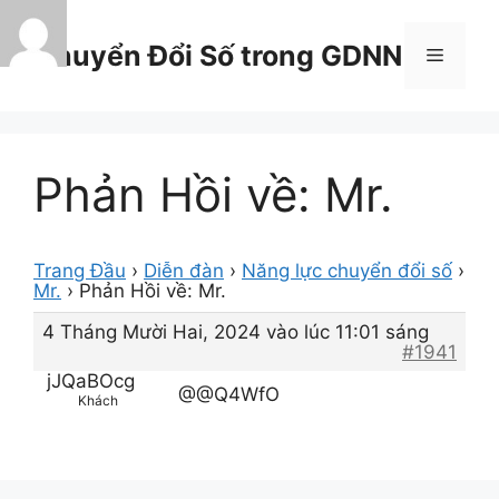
Chuyển
đến
Chuyển Đổi Số trong GDNN
Menu
nội
dung
Phản Hồi về: Mr.
Trang Đầu
›
Diễn đàn
›
Năng lực chuyển đổi số
›
Mr.
›
Phản Hồi về: Mr.
4 Tháng Mười Hai, 2024 vào lúc 11:01 sáng
#1941
jJQaBOcg
@@Q4WfO
Khách