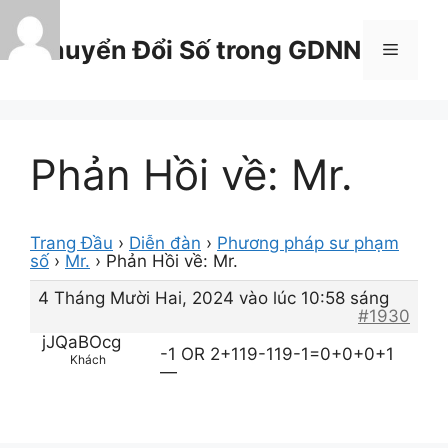
Chuyển
đến
Chuyển Đổi Số trong GDNN
Menu
nội
dung
Phản Hồi về: Mr.
Trang Đầu
›
Diễn đàn
›
Phương pháp sư phạm
số
›
Mr.
›
Phản Hồi về: Mr.
4 Tháng Mười Hai, 2024 vào lúc 10:58 sáng
#1930
jJQaBOcg
-1 OR 2+119-119-1=0+0+0+1
Khách
—